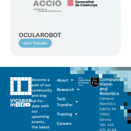
OCULAROBOT
Tech Transfer
Computer
Become a
About
Vision
part of our
and
Research
community
Robotics
and stay
Campus
Tech
up-to-
Montilivi,
Transfer
date with
Edifici P4
our
Training
17003
upcoming
Girona
events,
Careers
Tel: +34
the latest
972 41 89