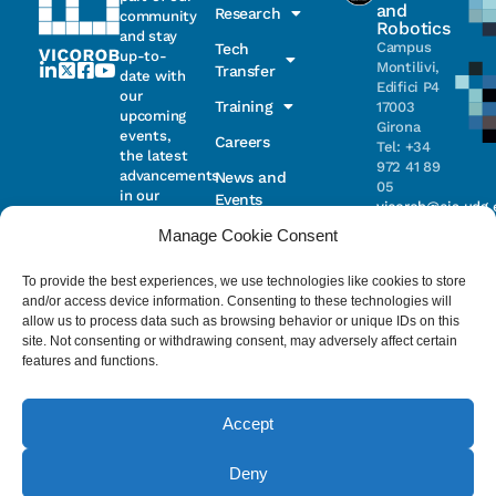
and
Research
community
Robotics
and stay
Campus
Tech
up-to-
Montilivi,
Transfer
date with
Edifici P4
our
Training
17003
upcoming
Girona
events,
Careers
Tel: +34
the latest
972 41 89
advancements
News and
05
in our
Events
vicorob@eia.udg.
research,
Manage Cookie Consent
and
ongoing
Parc
projects
Científic i
To provide the best experiences, we use technologies like cookies to store
Email
Tecnològic
and/or access device information. Consenting to these technologies will
de la UdG
allow us to process data such as browsing behavior or unique IDs on this
(CIRS)
site. Not consenting or withdrawing consent, may adversely affect certain
I have read
Consentimiento
C/ Pic de
features and functions.
and accept
Peguera, 13
the
privacy
17003
policy
.
Girona
Accept
Tel. +34
972 41 98 71
Deny