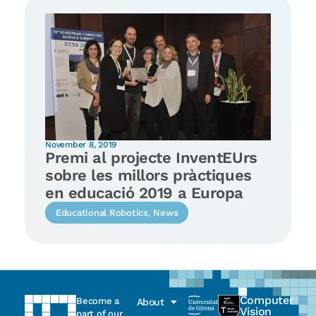
November 8, 2019
Premi al projecte InventEUrs
sobre les millors pràctiques
en educació 2019 a Europa
Educational Robotics
,
News
Computer
Become a
About
Vision
part of our