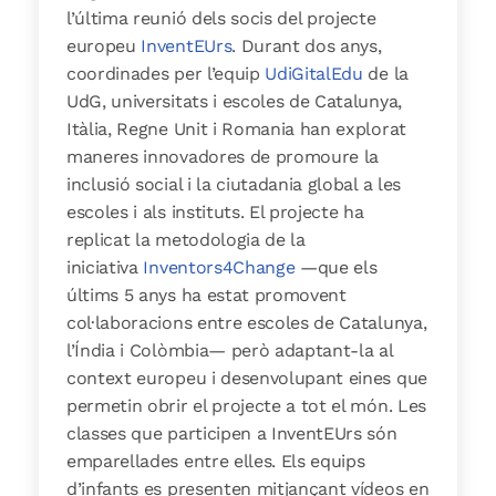
l’última reunió dels socis del projecte
europeu
InventEUrs
. Durant dos anys,
coordinades per l’equip
UdiGitalEdu
de la
UdG, universitats i escoles de Catalunya,
Itàlia, Regne Unit i Romania han explorat
maneres innovadores de promoure la
inclusió social i la ciutadania global a les
escoles i als instituts.
El projecte ha
replicat la metodologia de la
iniciativa
Inventors4Change
—que els
últims 5 anys ha estat promovent
col·laboracions entre escoles de Catalunya,
l’Índia i Colòmbia— però adaptant-la al
context europeu i desenvolupant eines que
permetin obrir el projecte a tot el món.
Les
classes que participen a InventEUrs són
emparellades entre elles. Els equips
d’infants es presenten mitjançant vídeos en