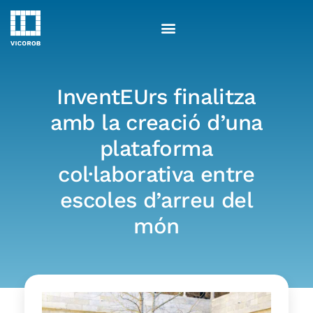
Skip
to
content
InventEUrs finalitza
amb la creació d’una
plataforma
col·laborativa entre
escoles d’arreu del
món